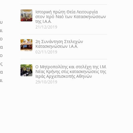
Ιστορική πρώτη Θεία Λειτουργία
στον Ιερό Ναό των Κατασκηνώσεων
της Ι.Α.Α.
ου
21/12/2019
αι
ίο
2η Συνάντηση Στελεχών
Κατασκηνώσεων Ι.Α.Α.
α
02/11/2019
 ο
ης
Ο Μητροπολίτης και στελέχη της Ι.Μ.
Νέας Κρήνης στις κατασκηνώσεις της
ια
Ιεράς Αρχιεπισκοπής Αθηνών
αι
29/10/2019