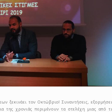
εων ξεκινάει τον Οκτώβριο! Συναντήσεις, εξορμήσε
εια της χρονιάς περιμένουν τα στελέχη μιας από τ